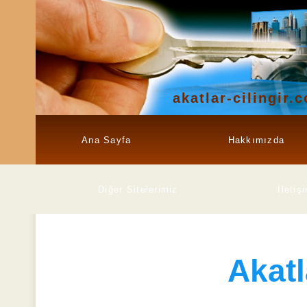
akatlar-cilingir.
Ana Sayfa
Hakkımızda
Diğer Sitelerimiz
İletiş
Akatl