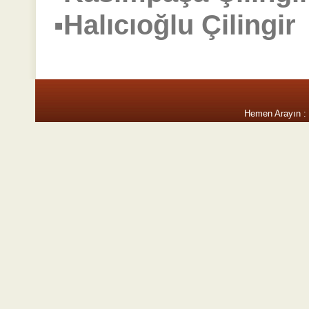
▪Halıcıoğlu Çiling
Hemen Arayın :