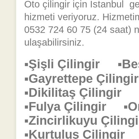
Oto çilingir için İstanbul
gen
hizmeti veriyoruz. Hizmeti
0532 724 60 75 (24 saat) n
ulaşabilirsiniz.
▪Şişli Çilingir
▪Be
▪Gayrettepe Çilin
▪Dikilitaş Çilingir
▪Fulya Çilingir
▪O
▪Zincirlikuyu Çili
▪Kurtuluş Çilingi