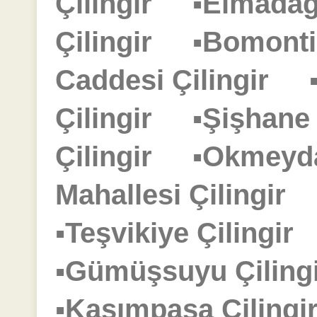
Çilingir
▪Elmadağ
Çilingir
▪Bomonti
Caddesi Çilingir
Çilingir
▪Şişhane
Çilingir
▪Okmeyd
Mahallesi Çilingir
▪Teşvikiye Çilingi
▪Gümüşsuyu Çilin
▪Kasımpaşa Çilin